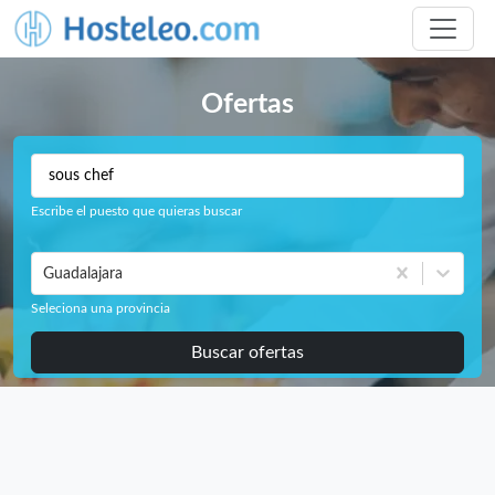
Ofertas
Escribe el puesto que quieras buscar
Guadalajara
Seleciona una provincia
Buscar ofertas