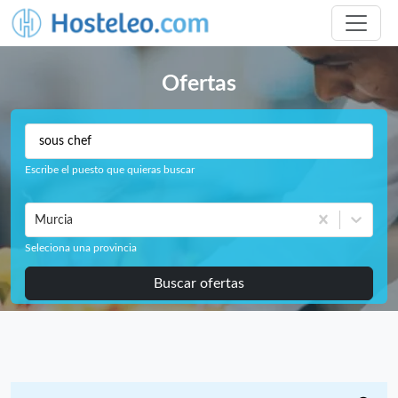
Ofertas
Escribe el puesto que quieras buscar
Murcia
Seleciona una provincia
Buscar ofertas