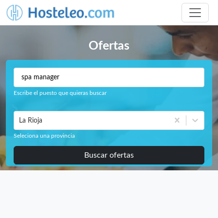
Ofertas
Escribe el puesto que quieras buscar
La Rioja
Seleciona una provincia
Buscar ofertas