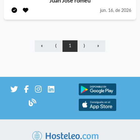
Juan Jose romeu
experiencias! ✨ Somos un equipo joven, dinámico y con muy
jun. 16, de 2026
buen ambiente de trabajo. ​📍 Estamos ubicados en El Toro
(Castellón). ​🤔 ¿Qué buscamos en ti? • ​😁 Actitud: Sonrisa
obligatoria, ganas de trabajar en equipo y proactividad. • ​🚀
Experiencia: Sabemos que la experiencia cuenta, pero
valoramos aún más tus ganas y tu energía. • ​⚡ Superpoderes:
«
⟨
1
⟩
»
Agilidad bajo presión, un trato de 10 con el cliente y que de
verdad te guste lo que haces. ​💼 ¿Qué te ofrecemos nosotros?
• ​📜 Contrato: Según convenio. • ​💰 Salario: Según convenio +
incentivos por objetivos. • ​📈 Extras: Formación a cargo de la
empresa y posibilidad real de crecer con nosotros. • ​🏠 ¡Y lo
mejor!: Alojamiento incluido. ​🎯 ¿Te apuntas al reto? ​Si quieres
formar parte de la familia, ¡queremos conocerte! 👋