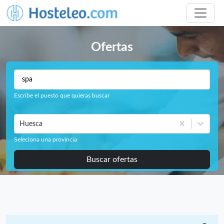
Ofertas
Escribe el puesto que quieras buscar
Huesca
Seleciona una provincia
Buscar ofertas