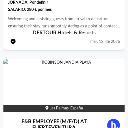
JORNADA:
Por definir
SALARIO:
280 € por mes
Welcoming and assisting guests from arrival to departure
ensuring their stay runs smoothly Acting as a point of contact
DERTOUR Hotels & Resorts
for guest inquiries, feedback, and requests – in person, via
phone, and by email Supporting the organization of guest
mar. 12, de 2026
activities, events, and sports programs Assisting with complaint
handling and problem solving in collaboration with other
departments Providing information about the resort’s services,
sports facilities, and the island of Fuerteventura Helping with
administrative duties such as preparing welcome letters,
updating guest information, and creating reports Supporting
the promotion of sustainability and health-focused initiatives
within the resort
Las Palmas, España
F&B EMPLOYEE (M/F/D) AT
FUERTEVENTURA