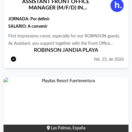
ASSISTANT FRONT OFFICE
MANAGER (M/F/D) IN
SPAIN/FUERTEVENTURA
JORNADA:
Por definir
SALARIO: A convenir
First impressions count, especially for our ROBINSON guests.
As Assistant, you support together with the Front Office
ROBINSON JANDIA PLAYA
Manager the reception area at the club and simultaneously, you
have a talent in organisation, able to motivate others and are a
feb. 25, de 2026
manager for quality. Along with your team, you make sure that
nothing goes amiss with our guests from arrival to departure
time. Not only do you hold everything together behind the
scenes, at the same time, you are the bright face in the
foreground.
Las Palmas, España