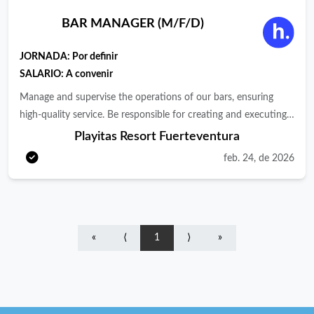
BAR MANAGER (M/F/D)
JORNADA:
Por definir
SALARIO: A convenir
Manage and supervise the operations of our bars, ensuring
high-quality service. Be responsible for creating and executing
the beverage menu – impress us with your creativity! Lead and
Playitas Resort Fuerteventura
motivate our fantastic team of bartenders, fostering a positive
feb. 24, de 2026
and collaborative work environment. Ensure compliance with
all hygiene and food safety regulations. Interact with guests,
making sure they fully enjoy their experience in our bars. Work
closely with other resort departments to deliver a seamless
«
⟨
1
⟩
»
service experience. Resolve issues and handle guest requests
efficiently and professionally. Support the organization of
special events and themed nights. Stay up to date with the
latest cocktail and mixology trends.