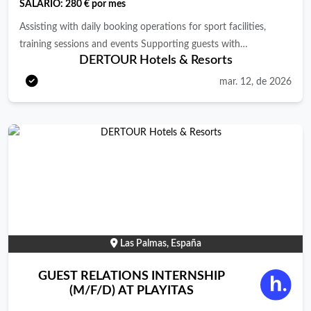
SALARIO:
280 € por mes
Assisting with daily booking operations for sport facilities,
training sessions and events Supporting guests with
DERTOUR Hotels & Resorts
reservations, changes and inquiries in person, by phone and via
email Providing information about our sports programs,
mar. 12, de 2026
facilities and equipment rentals Collaborating with coaches,
instructors and other departments to coordinate schedules
Helping monitor availability and updating bookings systems
Assisting in the preparation of reports, guest statistics and
usage overviews Supporting the organisation of tournaments,
training camps and other sport events
Las Palmas, España
GUEST RELATIONS INTERNSHIP
(M/F/D) AT PLAYITAS