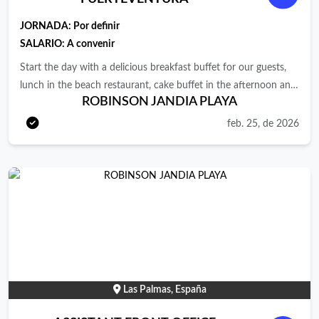
JORNADA:
Por definir
SALARIO: A convenir
Start the day with a delicious breakfast buffet for our guests,
lunch in the beach restaurant, cake buffet in the afternoon and
ROBINSON JANDIA PLAYA
then the showdown: the varied dinner in the buffet restaurant -
you make sure that our guests want for nothing in culinary
feb. 25, de 2026
terms!
Las Palmas, España