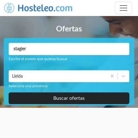
Ofertas
Escribe el puesto que quieras buscar
Lleida
Seleciona una provincia
Buscar ofertas