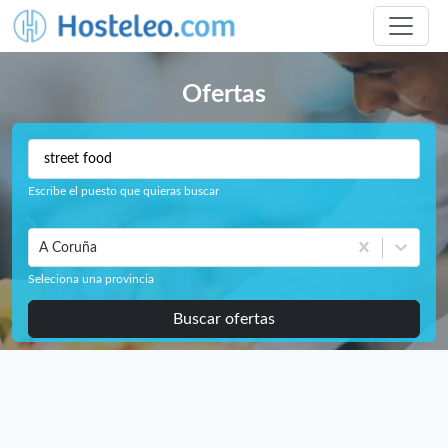
Ofertas
Escribe el puesto que quieras buscar
A Coruña
Seleciona una provincia
Buscar ofertas