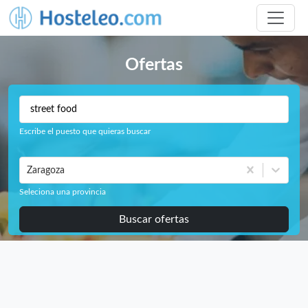
Ofertas
Escribe el puesto que quieras buscar
Zaragoza
Seleciona una provincia
Buscar ofertas