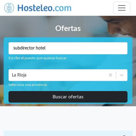
Ofertas
Escribe el puesto que quieras buscar
La Rioja
Seleciona una provincia
Buscar ofertas