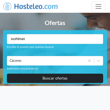
Ofertas
Escribe el puesto que quieras buscar
Cáceres
Seleciona una provincia
Buscar ofertas