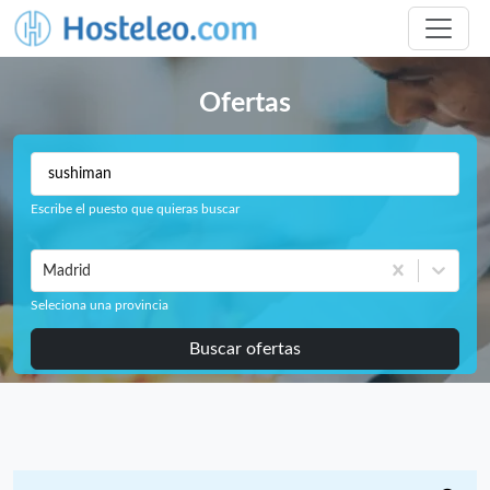
Ofertas
Escribe el puesto que quieras buscar
Madrid
Seleciona una provincia
Buscar ofertas