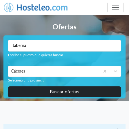
Ofertas
Escribe el puesto que quieras buscar
Cáceres
Seleciona una provincia
Buscar ofertas