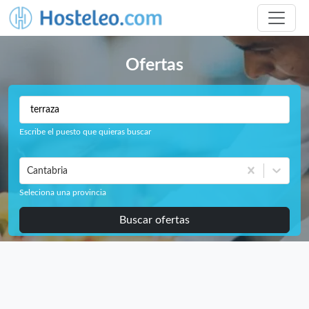
Ofertas
Escribe el puesto que quieras buscar
Cantabria
Seleciona una provincia
Buscar ofertas