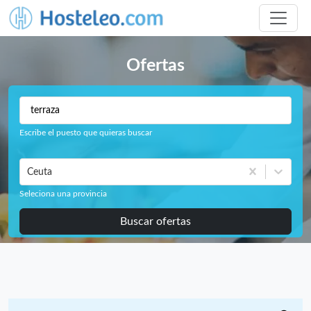
Ofertas
Escribe el puesto que quieras buscar
Ceuta
Seleciona una provincia
Buscar ofertas