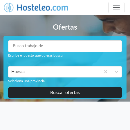
Ofertas
Escribe el puesto que quieras buscar
Huesca
Seleciona una provincia
Buscar ofertas