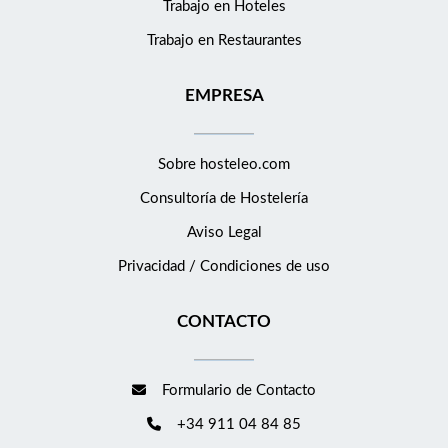
Trabajo en Hoteles
100% gratuito e ilimitado a todas las formaciones (MBA, digital,
Trabajo en Restaurantes
ofimática, Skills etc) de la mano de nuestro partner The Power
Business School, la escuela de negocios online nº 1 del
EMPRESA
mercado e impartida por los mejores profesionales en activo
del sector. Acceso a nuestro Club del Empleado: donde podrás
beneficiarte de diferentes tipos de descuentos y ventajas de
Sobre hosteleo.com
todo tipo (ocio, tecnología, deporte, moda etc). Disfrutar de
noches de hotel gratis: con el Programa de referenciados de
Consultoría de
Hostelería
Eurostars Hotel Company, recompensamos las
Aviso Legal
recomendaciones que se transforman en contrataciones. Si
Privacidad / Condiciones de uso
recomiendas a alguien y le contratamos, recibes noches de
hotel gratis. Si este proyecto te interesa y crees que encajas en
CONTACTO
el perfil, nos encantaría que apliques a la posición. O, si conoces
a alguien que le pueda interesar, no dudes en compartir esta
oferta.
Formulario de Contacto
+34 911 04 84 85