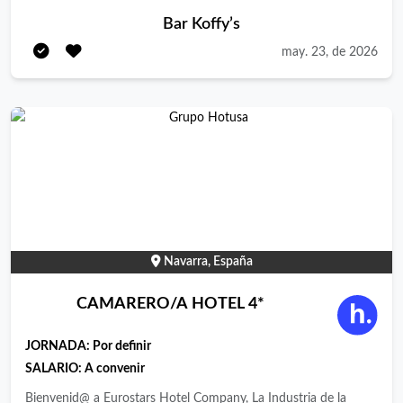
limpieza y rapidez. Puntualidad y compromiso. Se valora
Bar Koffy’s
experiencia en servicio de alto volumen. Funciones: Preparación
may. 23, de 2026
y elaboración de platos. Control de stock y conservación.
Limpieza y organización de la cocina. Coordinación con el
equipo durante el servicio. Cumplimiento de normas de higiene
y seguridad. Ofrecemos: Buen ambiente de trabajo. Posibilidad
de crecimiento. Estabilidad laboral. Salario según convenio.
Buscamos una persona responsable, rápida y con ganas de
trabajar.
Navarra, España
CAMARERO/A HOTEL 4*
JORNADA:
Por definir
SALARIO: A convenir
Bienvenid@ a Eurostars Hotel Company, La Industria de la