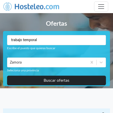
Ofertas
Escribe el puesto que quieras buscar
Zamora
Seleciona una provincia
Buscar ofertas