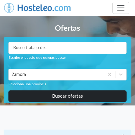
Ofertas
Escribe el puesto que quieras buscar
Zamora
Seleciona una provincia
Buscar ofertas