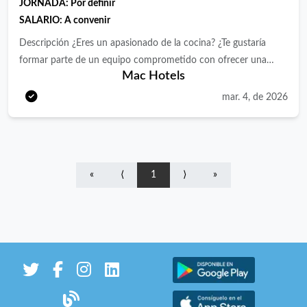
JORNADA:
Por definir
evaluación: Realizar reuniones regulares con el equipo para dar
¿Qué ofrecemos? En Eurostars Hotel Company podrás formar
SALARIO: A convenir
retroalimentación y proponer mejoras. ¿Qué buscamos? -
parte de una empresa líder en el sector travel, en continuo
Experiencia mínima de 1-3 años en el puesto. - Estudios de
crecimiento y expansión global, que apuesta por el constante
Descripción ¿Eres un apasionado de la cocina? ¿Te gustaría
hostelería y turismo. - Preferible experiencia en hoteles de 4-5
desarrollo profesional de su equipo. Además, al formar parte de
formar parte de un equipo comprometido con ofrecer una
Mac Hotels
estrellas. - Nivel de inglés avanzado. ¿Qué ofrecemos? En
Eurostars Hotel Company podrás disfrutar de los siguientes
experiencia única en un entorno exclusivo? En Mac Hotels
Eurostars Hotel Company podrás formar parte de una empresa
beneficios: 50% de descuento en nuestros hoteles de alta
ampliando el equipo y buscamos nuevos Ayudantes de Cocina
mar. 4, de 2026
líder en el sector travel, en continuo crecimiento y expansión
gama: Podrás beneficiarte de descuentos de hasta el 50% en
para nuestro Hotel 4* Don Jaime 54. Responsabilidades: Como
global, que apuesta por el constante desarrollo profesional de
todos nuestros magníficos hoteles 4*/5* alrededor del mundo y
cocinero/a, serás el encargado/a de ayudar a los cocineros en la
su equipo. Además, al formar parte de Eurostars Hotel
hasta un 20% para tus familiares. Formación The Power
pre elaboración de alimentos, preparación y presentación de
Company podrás disfrutar de los siguientes beneficios: - 50%
Business School: Acceso 100% gratuito e ilimitado a todas las
elaboraciones ejecutando y aplicando operaciones, técnicas y
«
⟨
1
⟩
»
de descuento en nuestros hoteles de alta gama: Podrás
formaciones (MBA, digital, ofimática, Skills etc) de la mano de
normas básicas de manipulación, preparación y conservación
beneficiarte de descuentos de hasta el 50% en todos nuestros
nuestro partner The Power Business School, la escuela de
de alimentos. Ejecutar operaciones básicas de
magníficos hoteles 4*/5* alrededor del mundo y hasta un 20%
negocios online nº 1 del mercado e impartida por los mejores
aprovisionamiento, pre elaboración y conservación de
para tus familiares. - Formación The Power Business School:
profesionales en activo del sector. Acceso a nuestro Club del
alimentos. Colaboración en la elaboración de alimentos y hacer
Acceso 100% gratuito e ilimitado a todas las formaciones
Empleado: donde podrás beneficiarte de diferentes tipos de
presentaciones sencillas. Realizar la limpieza y control del buen
(MBA, digital, ofimática, Skills etc) de la mano de nuestro
descuentos y ventajas de todo tipo (ocio, tecnología, deporte,
estado de equipos, maquinaria y utillaje de hostelería. Actuar
partner The Power Business School, la escuela de negocios
moda etc) Disfrutar de noches de hotel gratis: con el Programa
bajo las normas de seguridad, higiene y protección ambiental en
online nº 1 del mercado e impartida por los mejores
de referenciados de Eurostars Hotel Company, recompensamos
hostelería. Mantener ordenado y limpio el espacio de trabajo.