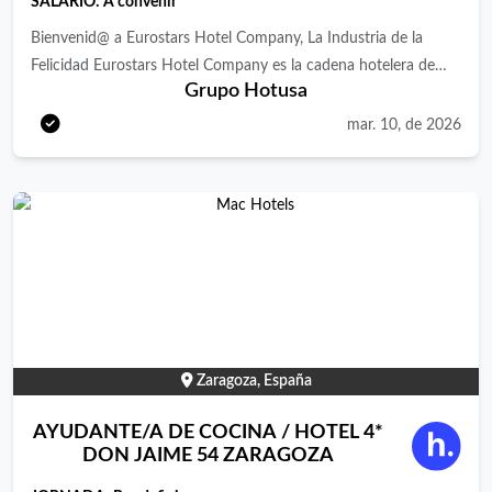
SALARIO: A convenir
cliente: Resolver dudas, atender quejas y asegurarse de que los
clientes tengan una experiencia positiva. - Organización del
Bienvenid@ a Eurostars Hotel Company, La Industria de la
servicio: Asignar mesas al personal, gestionar reservas y
Felicidad Eurostars Hotel Company es la cadena hotelera de
Grupo Hotusa
supervisar el montaje y desmontaje de las mesas según los
Grupo Hotusa del que forman parte las marcas Eurostars
estándares del establecimiento. - Formación y desarrollo del
Hotels, Áurea Hotels, Exe Hotels, Ikonik Hotels, Crisol Hotels y
mar. 10, de 2026
equipo: Capacitar al personal en técnicas de servicio, normas de
Tandem Suites. Actualmente, nuestro portofolio cuenta con
la casa y manejo de situaciones difíciles. - Control de calidad:
más de 300 hoteles con presencia en más de 20 países de todo
Supervisar que la presentación de platos y bebidas cumpla con
el mundo. Nuestra actividad está avalada por un importante
los estándares del restaurante. - Gestión de inventarios:
know how que se refleja en todos los ámbitos, desde la gestión
Asegurarse de que no falten insumos necesarios en el área de
hotelera a los valores de marca o al cuidado en la experiencia
servicio, como utensilios, menús o suministros específicos. -
del huésped. ¿Quieres unirte a la Industria de la felicidad?
Coordinación interdepartamental: Colaborar con la cocina, el
Buscamos un/a Segundo/a jefe de cocina para uno de nuestros
bar y otros departamentos para garantizar un flujo continuo y
Hoteles 4* ubicado en Zaragoza. ¿De qué serás responsable?
eficiente del servicio. - Gestión de horarios: Elaborar turnos y
Control de carta, porciones y mise en place. Gestión de
Zaragoza, España
horarios para garantizar que haya suficiente personal durante
pedidos, proveedores, recepción de mercancía e inventarios.
los períodos de mayor afluencia. - Resolución de problemas:
Supervisión, formación y motivación del equipo de cocina.
AYUDANTE/A DE COCINA / HOTEL 4*
Actuar rápidamente ante imprevistos, como cambios de última
Asegurar el cumplimiento de las normas higiénico-sanitarias.
DON JAIME 54 ZARAGOZA
hora en las reservas o problemas técnicos. - Seguimiento y
Coordinar la operativa de eventos, room service, bar snack, etc.