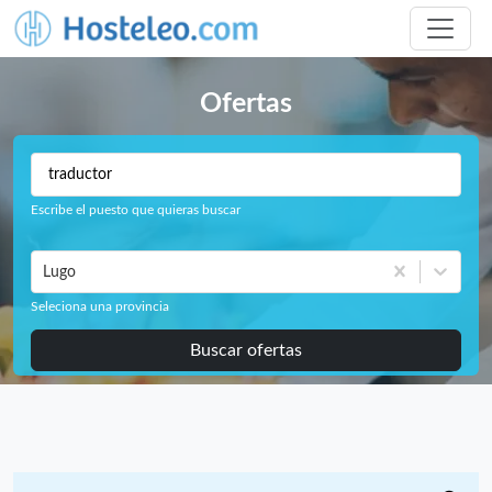
Ofertas
Escribe el puesto que quieras buscar
Lugo
Seleciona una provincia
Buscar ofertas