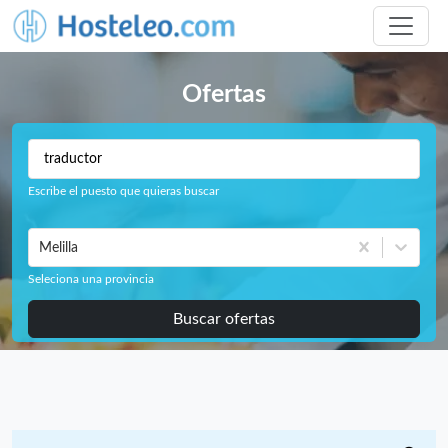
Ofertas
Escribe el puesto que quieras buscar
Melilla
Seleciona una provincia
Buscar ofertas