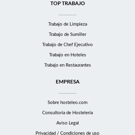
exclusivos para empleados: Disfruta de descuentos en nuestros
TOP TRABAJO
hoteles y restaurantes, así como en una amplia gama de
productos y servicios, desde electrodomésticos hasta viajes
Trabajo de Limpieza
internacionales. Posibilidad de crecimiento dentro de la
empresa, con acceso a planes de formación y desarrollo .
Trabajo de Sumiller
Estabilidad laboral: Contrato fijo discontinuo con una
Trabajo de Chef Ejecutivo
temporada estimada de febrero a noviembre. Plan de desarrollo
y de carrera. Requisitos Perfil ideal: Formación: FP superior en
Trabajo en Hoteles
Dirección de Servicios en Restauración. Se valorará formación
Trabajo en Restaurantes
adicional Grado en Turismo y Hostelería o de Food &amp;
Beverage management. Idiomas: Nivel alto de inglés.
EMPRESA
Habilidades técnicas: Manejo de programas de gestión hotelera
y ofimática. Experiencia: 3-5 años en un puesto similar, con
sólidos conocimientos en vinos, repostería y gastronomía.
Sobre hosteleo.com
Capacidad para liderar equipos y ser operativos en el día a día.
Consultoría de
Hostelería
Competencias: Liderazgo, trabajo en equipo, toma de
decisiones, orientación a resultados, orientación al cliente,
Aviso Legal
preocupación por el orden y la calidad, compromiso y
Privacidad / Condiciones de uso