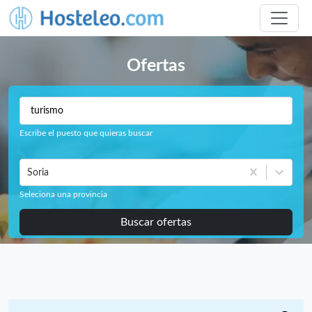
Ofertas
Escribe el puesto que quieras buscar
Soria
Seleciona una provincia
Buscar ofertas