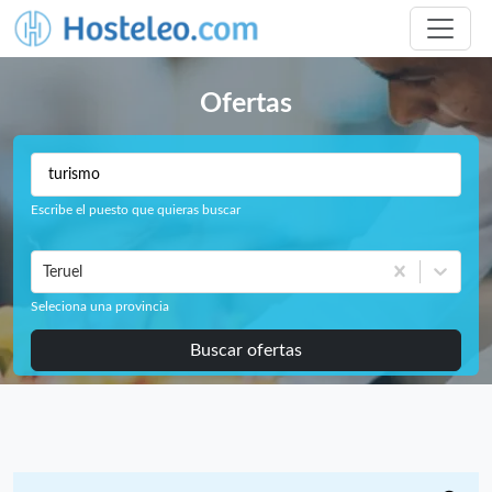
Ofertas
Escribe el puesto que quieras buscar
Teruel
Seleciona una provincia
Buscar ofertas