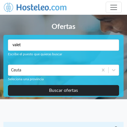
Ofertas
Escribe el puesto que quieras buscar
Ceuta
Seleciona una provincia
Buscar ofertas