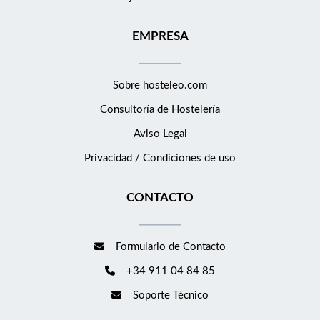
pasión por el servicio, disfrutas de la hospitalidad mediterránea
y quieres crecer con nosotros, ¡te estamos buscando! Únete a
EMPRESA
Restaurante Trattoria L'Arcada y forma parte de un equipo
donde la atención al cliente y la exclusividad son nuestra mayor
misión.
Sobre hosteleo.com
Consultoría de
Hostelería
Aviso Legal
Privacidad / Condiciones de uso
CONTACTO
Formulario de Contacto
+34 911 04 84 85
Soporte Técnico