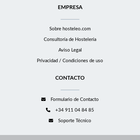
trabajo · Descuentos especiales en hoteles de la Compañía, así
EMPRESA
como en variedad servicios y productos. ¡Te esperamos!
Sobre hosteleo.com
Consultoría de
Hostelería
Aviso Legal
Privacidad / Condiciones de uso
CONTACTO
Formulario de Contacto
+34 911 04 84 85
Soporte Técnico