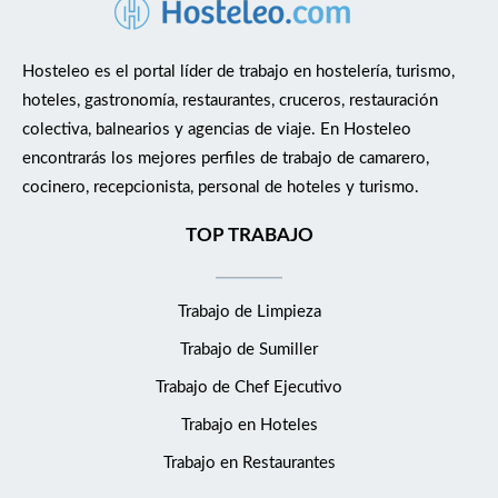
restaurante y cocina, así como de las dependencias de cocina. ·
Cuidar y mantener el material del hotel en buen estado. ·
Revisión del material de uso en la cocina, comunicando
Hosteleo es el portal líder de trabajo en hostelería, turismo,
cualquier incidencia. · Cumplir las normas de higiene y
hoteles, gastronomía, restaurantes, cruceros, restauración
seguridad manteniendo una buena higiene, tanto personal
colectiva, balnearios y agencias de viaje. En Hosteleo
como en el puesto de trabajo · Cumplir con las normas y
encontrarás los mejores perfiles de trabajo de camarero,
estándares en materia de calidad, medioambiente y prevención
cocinero, recepcionista, personal de hoteles y turismo.
de riesgos laborales existentes en la empresa y colaborar con el
hotel en su cumplimiento y mejora continua ¿Qué necesitas
TOP TRABAJO
para el puesto? ·Técnico en Cocina, Prevención de Riesgos
laborales &amp; Formación en manipulación de alimentos ·
Trabajo de Limpieza
Experiencia de 6 meses. · Conocimientos de tareas básicas de
tratamiento y elaboraciones de cocina · Conocimientos del
Trabajo de Sumiller
idioma castellano ¿Qué ofrecemos? · Incorporación inmediata ·
Trabajo de Chef Ejecutivo
Incorporación a un equipo estable en un hotel consolidado en
la ciudad · Contrato eventual · Jornada completa · Salario
Trabajo en Hoteles
según convenio de hostelería de Bizkaia · Formación interna en
Trabajo en Restaurantes
protocolos y procedimientos del hotel · Buen ambiente de