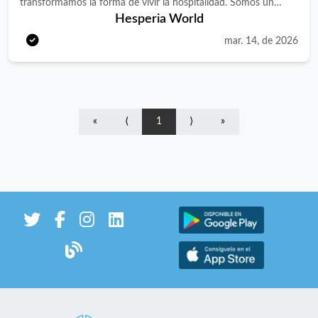
transformamos la forma de vivir la hospitalidad. Somos un
Hesperia World
grupo líder en el sector hotelero con presencia nacional e
internacional, gestionando experiencias únicas en hoteles
mar. 14, de 2026
urbanos, vacacionales y resorts. Si buscas un entorno donde la
innovación, la excelencia y el talento son protagonistas, este es
tu lugar. Únete a nosotros y forma parte de una compañía en
constante evolución. Buscamos un/a AYUDANTE DE COCINA
«
⟨
1
⟩
»
para nuestro HOTEL HESPERIA BILBAO ubicado en Vizcaya.
¿Qué harás en tu día a día? · Participar con alguna autonomía y
responsabilidad en las elaboraciones de cocina bajo supervisión.
· Realizar las preparaciones básicas, así como cualquier otra
relacionada con las elaboraciones culinarias que le sean
encomendadas. · Preparar platos para los que haya recibido
oportuno adiestramiento. · Colaborar con los cocineros en las
tareas propias de los mismos. · Preparar e higienizar los
alimentos, así como su correcto stock y almacenamiento ·
Realizar trabajos auxiliares en la elaboración de productos. ·
Realizar las tareas de limpieza de útiles, maquinaria y menaje del