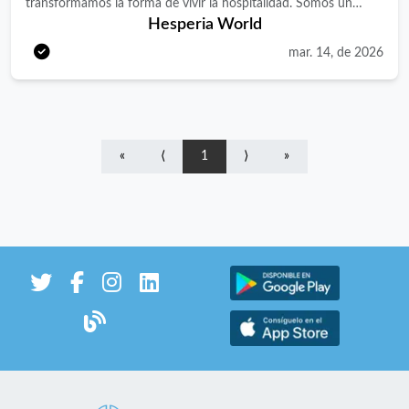
transformamos la forma de vivir la hospitalidad. Somos un
Hesperia World
grupo líder en el sector hotelero con presencia nacional e
internacional, gestionando experiencias únicas en hoteles
mar. 14, de 2026
urbanos, vacacionales y resorts. Si buscas un entorno donde la
innovación, la excelencia y el talento son protagonistas, este es
tu lugar. Únete a nosotros y forma parte de una compañía en
constante evolución. Buscamos un/a AYUDANTE DE COCINA
«
⟨
1
⟩
»
para nuestro HOTEL HESPERIA BILBAO ubicado en Vizcaya.
¿Qué harás en tu día a día? · Participar con alguna autonomía y
responsabilidad en las elaboraciones de cocina bajo supervisión.
· Realizar las preparaciones básicas, así como cualquier otra
relacionada con las elaboraciones culinarias que le sean
encomendadas. · Preparar platos para los que haya recibido
oportuno adiestramiento. · Colaborar con los cocineros en las
tareas propias de los mismos. · Preparar e higienizar los
alimentos, así como su correcto stock y almacenamiento ·
Realizar trabajos auxiliares en la elaboración de productos. ·
Realizar las tareas de limpieza de útiles, maquinaria y menaje del