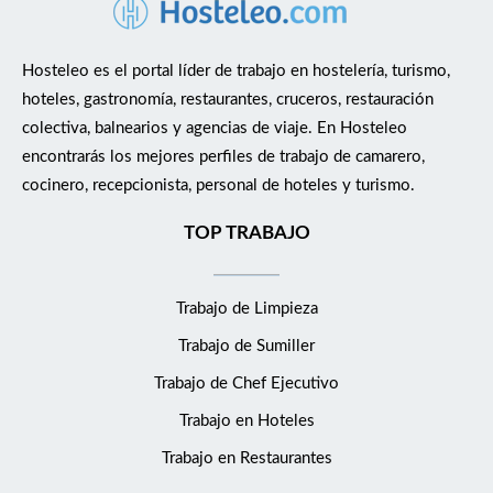
restaurante y cocina, así como de las dependencias de cocina. ·
Cuidar y mantener el material del hotel en buen estado. ·
Revisión del material de uso en la cocina, comunicando
Hosteleo es el portal líder de trabajo en hostelería, turismo,
cualquier incidencia. · Cumplir las normas de higiene y
hoteles, gastronomía, restaurantes, cruceros, restauración
seguridad manteniendo una buena higiene, tanto personal
colectiva, balnearios y agencias de viaje. En Hosteleo
como en el puesto de trabajo · Cumplir con las normas y
encontrarás los mejores perfiles de trabajo de camarero,
estándares en materia de calidad, medioambiente y prevención
cocinero, recepcionista, personal de hoteles y turismo.
de riesgos laborales existentes en la empresa y colaborar con el
hotel en su cumplimiento y mejora continua ¿Qué necesitas
TOP TRABAJO
para el puesto? ·Técnico en Cocina, Prevención de Riesgos
laborales &amp; Formación en manipulación de alimentos ·
Trabajo de Limpieza
Experiencia de 6 meses. · Conocimientos de tareas básicas de
tratamiento y elaboraciones de cocina · Conocimientos del
Trabajo de Sumiller
idioma castellano ¿Qué ofrecemos? · Incorporación inmediata ·
Trabajo de Chef Ejecutivo
Incorporación a un equipo estable en un hotel consolidado en
la ciudad · Contrato eventual · Jornada completa · Salario
Trabajo en Hoteles
según convenio de hostelería de Bizkaia · Formación interna en
Trabajo en Restaurantes
protocolos y procedimientos del hotel · Buen ambiente de