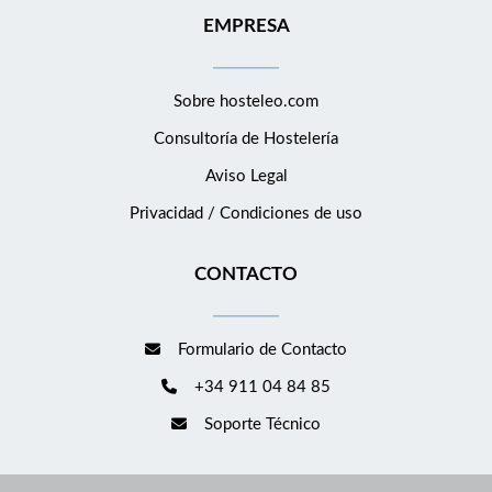
trabajo · Descuentos especiales en hoteles de la Compañía, así
EMPRESA
como en variedad servicios y productos. ¡Te esperamos!
Sobre hosteleo.com
Consultoría de
Hostelería
Aviso Legal
Privacidad / Condiciones de uso
CONTACTO
Formulario de Contacto
+34 911 04 84 85
Soporte Técnico