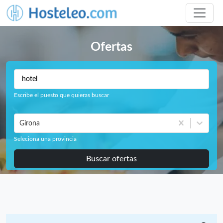
Ofertas
Escribe el puesto que quieras buscar
Girona
Seleciona una provincia
Buscar ofertas