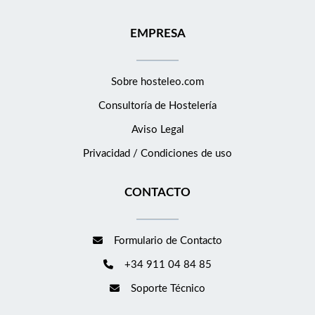
y servicios turísticos. Habilidades comunicativas, capacidad
EMPRESA
organizativa y orientación al detalle. Conocimiento de ventas y
técnicas de up-selling. Perfil resolutivo, discreto y con vocación
de servicio. Capacidad para crear y desarrollar nuevas
Sobre hosteleo.com
propuestas y experiencias para huéspedes. Disponibilidad para
trabajar turnos rotativos, fines de semana y festivos. Se Ofrece
Consultoría de
Hostelería
Incorporación a un hotel de referencia en la Costa Brava.
Aviso Legal
Entorno profesional y dinámico en hotelería de lujo. Posibilidad
Privacidad / Condiciones de uso
de continuidad y desarrollo profesional. Salario según convenio
+ comisiones por cumplimento y superación de los objetivos de
CONTACTO
ventas. Alojamiento disponible (con suplemento).
Formulario de Contacto
+34 911 04 84 85
Soporte Técnico