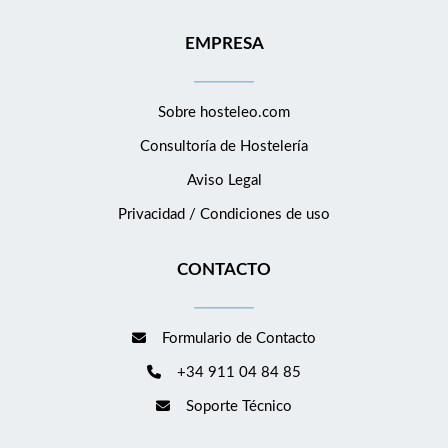
y servicios turísticos. Habilidades comunicativas, capacidad
EMPRESA
organizativa y orientación al detalle. Conocimiento de ventas y
técnicas de up-selling. Perfil resolutivo, discreto y con vocación
de servicio. Capacidad para crear y desarrollar nuevas
Sobre hosteleo.com
propuestas y experiencias para huéspedes. Disponibilidad para
trabajar turnos rotativos, fines de semana y festivos. Se Ofrece
Consultoría de
Hostelería
Incorporación a un hotel de referencia en la Costa Brava.
Aviso Legal
Entorno profesional y dinámico en hotelería de lujo. Posibilidad
Privacidad / Condiciones de uso
de continuidad y desarrollo profesional. Salario según convenio
+ comisiones por cumplimento y superación de los objetivos de
CONTACTO
ventas. Alojamiento disponible (con suplemento).
Formulario de Contacto
+34 911 04 84 85
Soporte Técnico