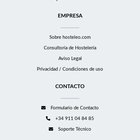
igualdad de oportunidades entre mujeres y hombres como un
principio estratégico de su política corporativa y de recursos
EMPRESA
humanos. GRUPO DERBY COLLECTION actualmente está en
búsqueda de un/a Camarero/a para el Restaurante CEBO
dentro del Hotel Urban 5* GL. Si te apasiona la hostelería, llevar
Sobre hosteleo.com
la excelencia y satisfacción del cliente al máximo nivel, y quieres
Consultoría de
Hostelería
unirte a este a gran equipo, aplica a nuestra oferta. Misión del
puesto: ofrecer un servicio de calidad, desde la recepción del
Aviso Legal
cliente hasta la finalización de su servicio. Reporta a: Director/a
Privacidad / Condiciones de uso
de F&amp;B o Jefe/a de Sala Funciones: - Preparación de las
mesas, de su organización, de la correcta disposición de las
CONTACTO
sillas y la preparación de todo el servicio de mesa - Asegurarse
de que la vajilla, la cristalería, la cubertería y la mantelería estén
en estado óptimo y preparadas antes y después de cada
Formulario de Contacto
servicio. - Recibir a los clientes y atender sus peticiones
+34 911 04 84 85
recogiendo el pedido y tramitándolo al servicio de barra o a la
cocina. - Asesorar e informar a los clientes sobre la carta y
Soporte Técnico
resolver las posibles dudas que puedan tener sobre la oferta