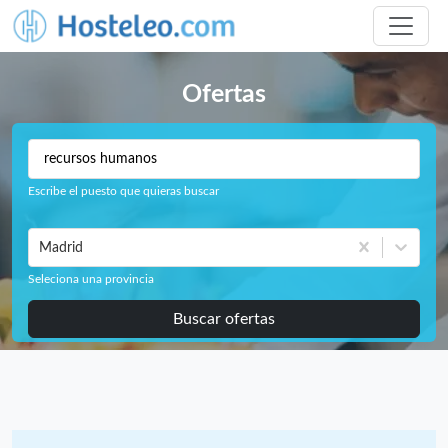
Ofertas
Escribe el puesto que quieras buscar
Madrid
Seleciona una provincia
Buscar ofertas