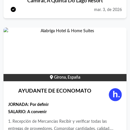
Camiral, A Quinta Do Lago Resort
different sections of a Gastronomic Restaurant and social
mar. 3, de 2026
events. The intern will be part of an international team of 30
persons dealing with banqueting, cocktails, room service,
lounge bar, pool bar, gala dinners, gastronomic restaurant. At
the end of the internship the student will be able to provide a
5-star kitchen service, develop the kitchen orders, to organize a
gastronomic kitchen, create the rota timetable and to accept
goods.
Girona, España
AYUDANTE DE ECONOMATO
JORNADA:
Por definir
SALARIO: A convenir
1. Recepción de Mercancías Recibir y verificar todas las
entregas de proveedores. Comprobar cantidades, calidad,