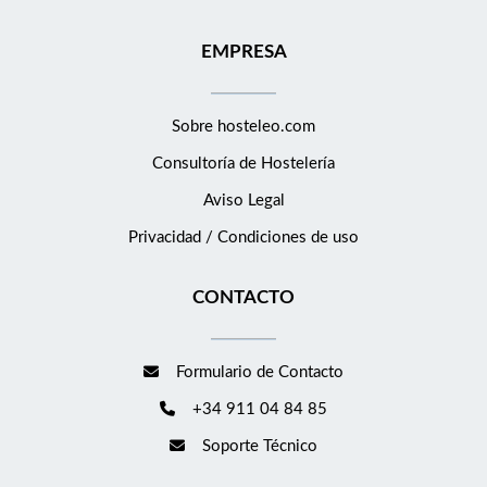
y servicios turísticos. Habilidades comunicativas, capacidad
EMPRESA
organizativa y orientación al detalle. Conocimiento de ventas y
técnicas de up-selling. Perfil resolutivo, discreto y con vocación
de servicio. Capacidad para crear y desarrollar nuevas
Sobre hosteleo.com
propuestas y experiencias para huéspedes. Disponibilidad para
trabajar turnos rotativos, fines de semana y festivos. Se Ofrece
Consultoría de
Hostelería
Incorporación a un hotel de referencia en la Costa Brava.
Aviso Legal
Entorno profesional y dinámico en hotelería de lujo. Posibilidad
Privacidad / Condiciones de uso
de continuidad y desarrollo profesional. Salario según convenio
+ comisiones por cumplimento y superación de los objetivos de
CONTACTO
ventas. Alojamiento disponible (con suplemento).
Formulario de Contacto
+34 911 04 84 85
Soporte Técnico