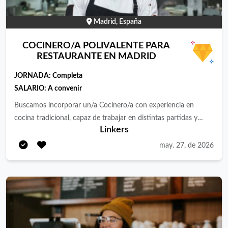
Madrid, España
COCINERO/A POLIVALENTE PARA
RESTAURANTE EN MADRID
JORNADA:
Completa
SALARIO:
A convenir
Buscamos incorporar un/a Cocinero/a con experiencia en
cocina tradicional, capaz de trabajar en distintas partidas y
Linkers
adaptarse a una operativa dinámica, donde el producto y la
ejecución son clave. Funciones principales Elaboración y
may. 27, de 2026
preparación de platos de cocina española, respetando recetas y
estándares definidos. Trabajo en distintas partidas (caliente, frío,
pase, etc.), según necesidades del servicio. Preparación de mise
en place y apoyo en producción diaria. Ejecución de platos
durante el servicio, asegurando tiempos, presentación y calidad.
Mantenimiento del orden y limpieza en la zona de trabajo.