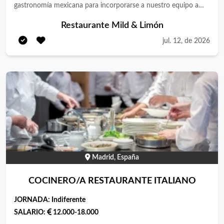
gastronomía mexicana para incorporarse a nuestro equipo a
largo plazo en Mild & Limón 2 la garena , Alcalá de Henares,Te
Restaurante Mild & Limón
encargarás de liderar el servicio de cocina, garantizando la
jul. 12, de 2026
calidad de los platos del menú del día y la carta.
Madrid, España
COCINERO/A RESTAURANTE ITALIANO
JORNADA:
Indiferente
SALARIO:
12.000-18.000