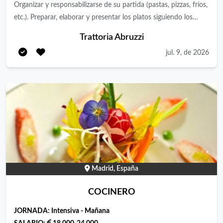
Organizar y responsabilizarse de su partida (pastas, pizzas, fríos,
etc.). Preparar, elaborar y presentar los platos siguiendo los
estándares del restaurante. Garantizar el cumplimiento de
Trattoria Abruzzi
normas de higiene y seguridad alimentaria (APPCC). Control de
jul. 9, de 2026
stock y solicitud de productos necesarios para su sección.
Requisitos: Experiencia mínima de 2 años como cocinero.
Deseado: Formación en cocina (FP o similar). Capacidad de
organización y trabajo bajo presión. Conocimiento de normas
de seguridad e higiene alimentaria. Disponibilidad para trabajar
en turnos partidos y fines de semana. Jornada completa 40
horas semanales. 2 días libres. Buscamos incorporar a un
cocinero que aprenda nuestras recetas y gestión de las partidas
para posteriormente quedarse de responsable a largo plazo.
Madrid, España
COCINERO
JORNADA:
Intensiva - Mañana