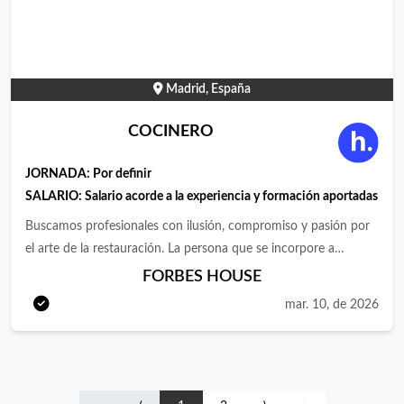
🕒 Horario: Turnos de mañana y tarde/noche. Principalmente
turnos seguidos, aunque puntualmente puede haber algún
turno partido. 💰 Buenas condiciones y salario competitivo, a
valorar según experiencia. 📩 Interesados/as enviar CV para más
Madrid, España
información sobre salario y condiciones.
COCINERO
JORNADA:
Por definir
SALARIO:
Salario acorde a la experiencia y formación aportadas
Buscamos profesionales con ilusión, compromiso y pasión por
el arte de la restauración. La persona que se incorpore a
trabajar con nosotros debe tener ganas de crecer
FORBES HOUSE
profesionalmente dentro de Forbes House e inquietudes por la
mar. 10, de 2026
mejora diaria.El candidato trabajará en un equipo dinámico,
productivo, e indagando día a día en la búsqueda de la
excelencia.Una oportunidad única para desarrollar las
competencias profesionales adquiridas y empezar una Carrera