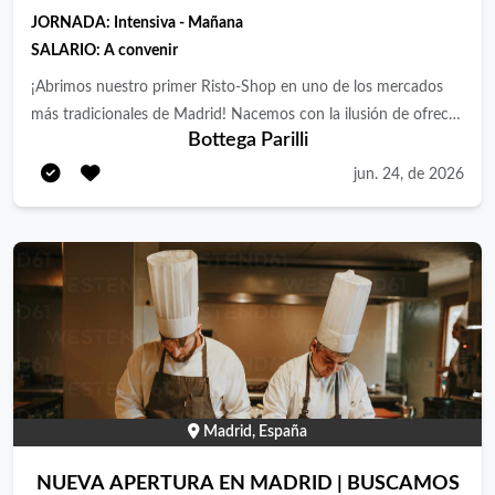
JORNADA:
Intensiva - Mañana
SALARIO:
A convenir
¡Abrimos nuestro primer Risto-Shop en uno de los mercados
más tradicionales de Madrid! Nacemos con la ilusión de ofrecer
Bottega Parilli
una experiencia gastronómica única, acercando a nuestros
clientes a la esencia de Italia a través de productos
jun. 24, de 2026
cuidadosamente seleccionados y una carta diseñada para
disfrutar de la Cocina Italiana Tradicional. Para poner en marcha
este apasionante proyecto, buscamos un/a Cocinero/a que
formará parte del equipo desde la fase previa a la apertura y
que podrá crecer con nosotros. ¿Cuáles serán tus funciones?
Área Risto (Restauración): · Preparación y mise en place de
productos siguiendo nuestros estándares de calidad y seguridad
alimentaria. · Elaboración de platos durante el servicio de
comidas siguiendo el recetario y los procedimientos
Madrid, España
establecidos. · Cuidado de la presentación de los platos y del
buen funcionamiento de la cocina. · Asesoramiento al cliente y
NUEVA APERTURA EN MADRID | BUSCAMOS