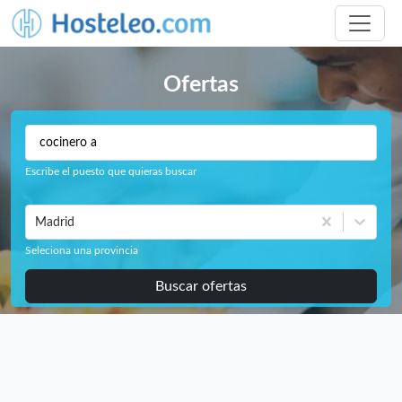
Ofertas
Escribe el puesto que quieras buscar
Madrid
Seleciona una provincia
Buscar ofertas