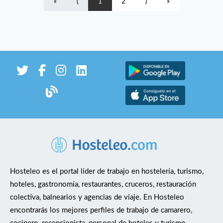
«
⟨
1
2
⟩
»
laboral nueva en un enclave único.Funciones:Gestionar un
grupo de cocineros y para que trabajen de manera coordinada
en la cocina cumpliendo con los objetivos propuestos.Fomentar
el trabajo en equipo motivando y organizando el personal a su
cargo.Asegurarse que todos los platos que se van a servir
cumplen con los requisitos de calidad y presentación que se
espera según el tipo de restaurante.Promover una metodología
de trabajo que evite los .Encargarse del pedido de los
ingredientes necesarios para la preparación de los platos de su
partida.Revisar que los platos se elaboran siguiendo unas
medidas higiénicas básicas.Formar apropiadamente a los
aprendices que tenga a su cargo.Colaborar con otros
responsables del restaurante en la contratación del personal
nuevo.Requisitos:Imprescindible al menos 3 años de
Hosteleo es el portal líder de trabajo en hostelería, turismo,
experiencia en hostelería en restaurante de lujo o similar.
hoteles, gastronomía, restaurantes, cruceros, restauración
Imprescindible titulación de hostelería. Además de los requisitos
colectiva, balnearios y agencias de viaje. En Hosteleo
mencionados anteriormente, durante el proceso de selección se
encontrarás los mejores perfiles de trabajo de camarero,
valorarán las siguientes capacidades y aptitudes: Adaptación y