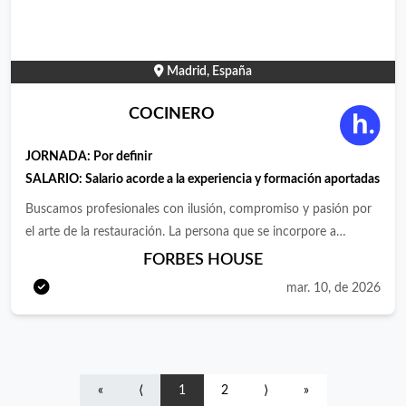
turnos seguidos, aunque puntualmente puede haber algún
turno partido. 💰 Buenas condiciones y salario competitivo, a
valorar según experiencia. 📩 Interesados/as enviar CV para más
Madrid, España
información sobre salario y condiciones.
COCINERO
JORNADA:
Por definir
SALARIO:
Salario acorde a la experiencia y formación aportadas
Buscamos profesionales con ilusión, compromiso y pasión por
el arte de la restauración. La persona que se incorpore a
trabajar con nosotros debe tener ganas de crecer
FORBES HOUSE
profesionalmente dentro de Forbes House e inquietudes por la
mar. 10, de 2026
mejora diaria.El candidato trabajará en un equipo dinámico,
productivo, e indagando día a día en la búsqueda de la
excelencia.Una oportunidad única para desarrollar las
competencias profesionales adquiridas y empezar una Carrera
«
⟨
1
2
⟩
»
laboral nueva en un enclave único.Funciones:Gestionar un