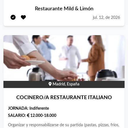
largo plazo en Mild & Limón 2 la garena , Alcalá de Henares,Te
Restaurante Mild & Limón
encargarás de liderar el servicio de cocina, garantizando la
jul. 12, de 2026
calidad de los platos del menú del día y la carta.
Madrid, España
COCINERO/A RESTAURANTE ITALIANO
JORNADA:
Indiferente
SALARIO:
12.000-18.000
Organizar y responsabilizarse de su partida (pastas, pizzas, fríos,