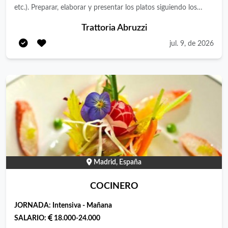
etc.). Preparar, elaborar y presentar los platos siguiendo los
estándares del restaurante. Garantizar el cumplimiento de
Trattoria Abruzzi
normas de higiene y seguridad alimentaria (APPCC). Control de
jul. 9, de 2026
stock y solicitud de productos necesarios para su sección.
Requisitos: Experiencia mínima de 2 años como cocinero.
Deseado: Formación en cocina (FP o similar). Capacidad de
organización y trabajo bajo presión. Conocimiento de normas
de seguridad e higiene alimentaria. Disponibilidad para trabajar
en turnos partidos y fines de semana. Jornada completa 40
horas semanales. 2 días libres. Buscamos incorporar a un
cocinero que aprenda nuestras recetas y gestión de las partidas
para posteriormente quedarse de responsable a largo plazo.
Madrid, España
COCINERO
JORNADA:
Intensiva - Mañana
SALARIO:
18.000-24.000