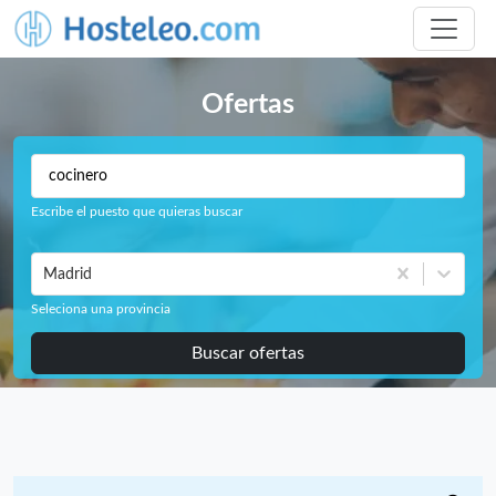
Ofertas
Escribe el puesto que quieras buscar
Madrid
Seleciona una provincia
Buscar ofertas