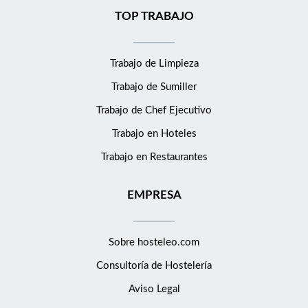
seguridad en uno mismo. Facilidad de aprendizaje. Dotes de
TOP TRABAJO
comunicación. Disciplina.Capacidad de trabajo en
equipo.Conocimiento de los productos de temporada, limpieza
de piezas de pescado, carnes y verduras.Limpieza y
Trabajo de Limpieza
organizaciónSe ofrece: Sueldo acorde a la experiencia y
Trabajo de Sumiller
formación aportada por el candidato/a.La posibilidad de formar
Trabajo de Chef Ejecutivo
parte de un equipo con inquietudes, autoexigencia y ganas de
superaciónDos días de descanso semanales. 30 días de
Trabajo en Hoteles
vacaciones al año más festivos.
Trabajo en Restaurantes
EMPRESA
Sobre hosteleo.com
Consultoría de
Hostelería
Aviso Legal