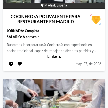
Madrid, España
COCINERO/A POLIVALENTE PARA
RESTAURANTE EN MADRID
JORNADA:
Completa
SALARIO:
A convenir
Buscamos incorporar un/a Cocinero/a con experiencia en
cocina tradicional, capaz de trabajar en distintas partidas y
Linkers
adaptarse a una operativa dinámica, donde el producto y la
ejecución son clave. Funciones principales Elaboración y
may. 27, de 2026
preparación de platos de cocina española, respetando recetas y
estándares definidos. Trabajo en distintas partidas (caliente, frío,
pase, etc.), según necesidades del servicio. Preparación de mise
en place y apoyo en producción diaria. Ejecución de platos
durante el servicio, asegurando tiempos, presentación y calidad.
Mantenimiento del orden y limpieza en la zona de trabajo.
Cumplimiento de normativas de higiene y seguridad alimentaria.