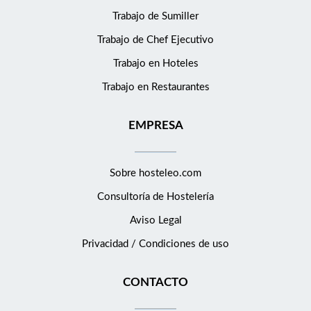
servicio. - Recibir a los clientes y atender sus peticiones
Trabajo de Sumiller
recogiendo el pedido y tramitándolo al servicio de barra o a la
Trabajo de Chef Ejecutivo
cocina. - Asesorar e informar a los clientes sobre la carta y
resolver las posibles dudas que puedan tener sobre la oferta
Trabajo en Hoteles
gastronómica. Es muy importante conocer bien la oferta. -
Trabajo en Restaurantes
Proporcionar el servicio, distribuyendo las bebidas y los
alimentos encargados por los clientes. - Encargado del cobro al
EMPRESA
cliente y de entregar el cambio y el recibo correspondiente.
Sobre hosteleo.com
Consultoría de
Hostelería
Aviso Legal
Privacidad / Condiciones de uso
CONTACTO