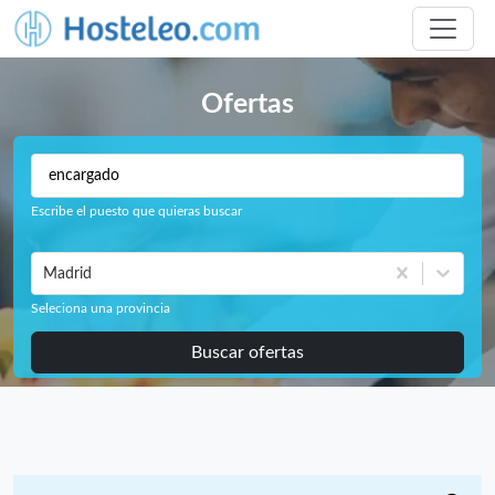
Ofertas
Escribe el puesto que quieras buscar
Madrid
Seleciona una provincia
Buscar ofertas